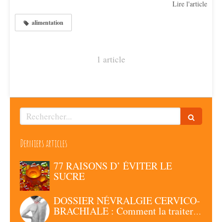
Lire l'article
alimentation
1 article
Rechercher
Derniers articles
77 RAISONS D’ ÉVITER LE
SUCRE
DOSSIER NÉVRALGIE CERVICO-
BRACHIALE : Comment la traiter
grâce à la Chiropraxie ?