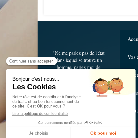
Accu
"Ne me parlez pas de l'état
Vos 
dans lequel se trouve un
homme,
parlez-moi de
l'homme qui se trouve dans
Le c
cet état
."
Hippocrate
Tém
Cont