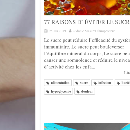
77 RAISONS D’ ÉVITER LE SUC
25 Jan 2019
Sidonie Masurel chiropracteur
Le sucre peut réduire l’efficacité du syst
immunitaire, Le sucre peut bouleverser
l’équilibre minéral du corps, Le sucre peu
causer une somnolence et réduire le nive
d’activité chez les enfa...
Lire
alimentation
sucre
infection
bacté
hypoglycémie
douleur