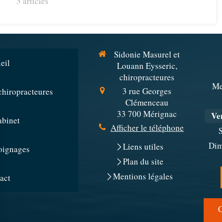
3 articles
Sidonie Masurel et
eil
Louann Eysseric,
chiropracteures
Me
3 rue Georges
chiropracteures
Clémenceau
33 700
Mérignac
Ve
abinet
Afficher le téléphone
Dim
Liens utiles
oignages
Plan du site
Mentions légales
act