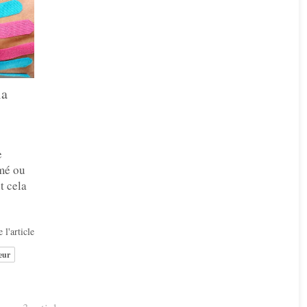
la
e
mmé ou
t cela
 l'article
eur