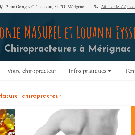
3 rue Georges Clémenceau, 33 700 Mérignac
Afficher le téléphon
onie MASUREL et Louann Eyss
Chiropracteures à Mérignac
Votre chiropracteur
Infos pratiques
Tém
Masurel chiropracteur