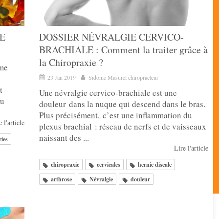
RE
DOSSIER NÉVRALGIE CERVICO-
BRACHIALE : Comment la traiter grâce à
la Chiropraxie ?
ème
23 Jan 2019
Sidonie Masurel chiropracteur
t
Une névralgie cervico-brachiale est une
au
douleur dans la nuque qui descend dans le bras.
Plus précisément, c’est une inflammation du
 l'article
plexus brachial : réseau de nerfs et de vaisseaux
naissant des ...
ries
Lire l'article
chiropraxie
cervicales
hernie discale
arthrose
Névralgie
douleur