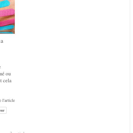
la
e
mmé ou
t cela
 l'article
eur