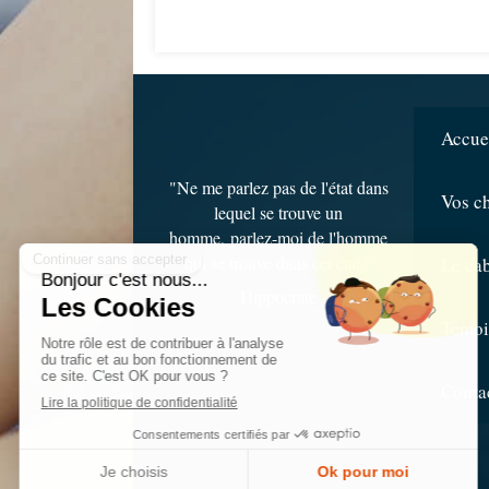
Accue
"Ne me parlez pas de l'état dans
Vos c
lequel se trouve un
homme,
parlez-moi de l'homme
qui se trouve dans cet état
."
Le ca
Hippocrate
Témoi
Conta