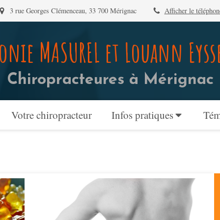
3 rue Georges Clémenceau, 33 700 Mérignac
Afficher le téléphon
onie MASUREL et Louann Eyss
Chiropracteures à Mérignac
Votre chiropracteur
Infos pratiques
Tém