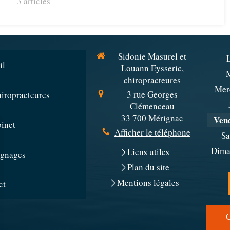
3 articles
Sidonie Masurel et
il
Louann Eysseric,
chiropracteures
Mer
3 rue Georges
hiropracteures
Clémenceau
33 700
Mérignac
Ven
binet
Afficher le téléphone
S
Dima
Liens utiles
gnages
Plan du site
Mentions légales
ct