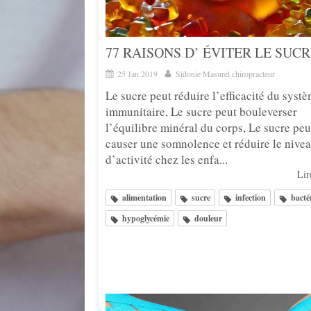
77 RAISONS D’ ÉVITER LE SUC
25 Jan 2019
Sidonie Masurel chiropracteur
Le sucre peut réduire l’efficacité du syst
immunitaire, Le sucre peut bouleverser
l’équilibre minéral du corps, Le sucre peu
causer une somnolence et réduire le nive
d’activité chez les enfa...
Lire
alimentation
sucre
infection
bacté
hypoglycémie
douleur