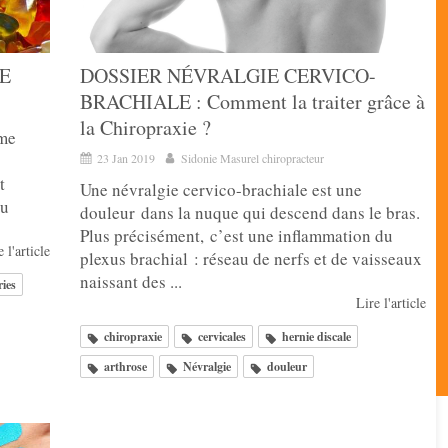
RE
DOSSIER NÉVRALGIE CERVICO-
BRACHIALE : Comment la traiter grâce à
la Chiropraxie ?
ème
23 Jan 2019
Sidonie Masurel chiropracteur
t
Une névralgie cervico-brachiale est une
au
douleur dans la nuque qui descend dans le bras.
Plus précisément, c’est une inflammation du
 l'article
plexus brachial : réseau de nerfs et de vaisseaux
naissant des ...
ries
Lire l'article
chiropraxie
cervicales
hernie discale
arthrose
Névralgie
douleur