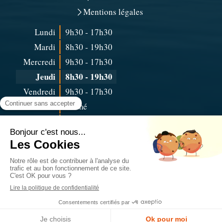
Mentions légales
Lundi
9h30 - 17h30
Mardi
8h30 - 19h30
Mercredi
9h30 - 17h30
Jeudi
8h30 - 19h30
Vendredi
9h30 - 17h30
Samedi
Fermé
Dimanche
Fermé
Prendre rendez-vous en ligne
Contacter Sidonie Masurel et Louann Eysseric
Création et référencement du site par Simplébo