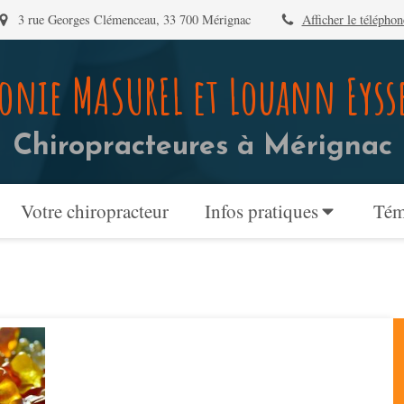
3 rue Georges Clémenceau, 33 700 Mérignac
Afficher le téléphon
onie MASUREL et Louann Eyss
Chiropracteures à Mérignac
Votre chiropracteur
Infos pratiques
Tém