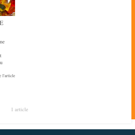
RE
ème
t
au
 l'article
1 article